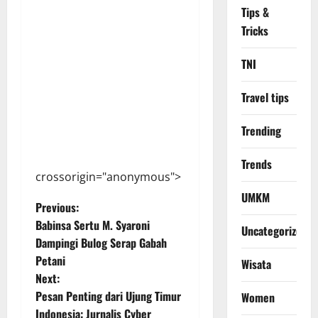
Tips &
Tricks
TNI
Travel tips
Trending
Trends
crossorigin="anonymous">
UMKM
P
Previous:
Babinsa Sertu M. Syaroni
Uncategorized
o
Dampingi Bulog Serap Gabah
Petani
Wisata
s
Next:
t
Pesan Penting dari Ujung Timur
Women
Indonesia: Jurnalis Cyber