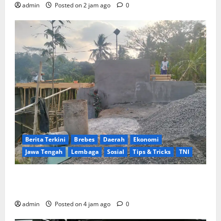
admin
Posted on 2 jam ago
0
Berita Terkini
Brebes
Daerah
Ekonomi
Jawa Tengah
Lembaga
Sosial
Tips & Tricks
TNI
Ikhlas Tanpa Pamrih, Sertu Maryono Turun Tangan
Bantu Warga Kedungoleng Bangun Akses Vital Desa
admin
Posted on 4 jam ago
0