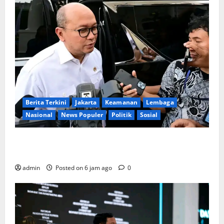
Berita Terkini
Jakarta
Keamanan
Lembaga
Nasional
News Populer
Politik
Sosial
Lapor ke Presiden, Menteri Investasi Sampaikan
Progres Kampung Haji dan Penguatan BUMN
admin
Posted on 6 jam ago
0