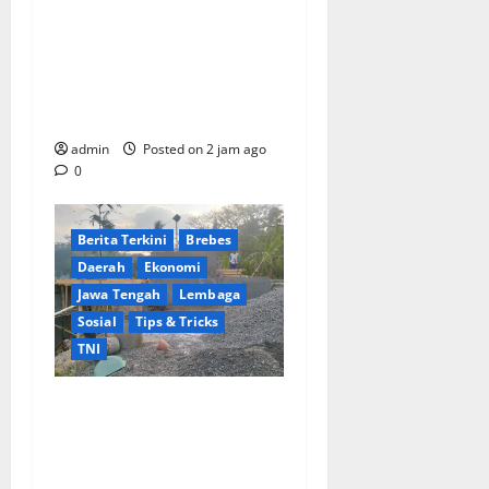
Arogansi Kekuasaan DPRD
Bekasi, Prabowo Subianto
Selaku Ketua Umum Partai
Gerindra Didesak Pecat
Anggota Dewan M
admin
Posted on 2 jam ago
0
Berita Terkini
Brebes
Daerah
Ekonomi
Jawa Tengah
Lembaga
Sosial
Tips & Tricks
TNI
Ikhlas Tanpa Pamrih, Sertu
Maryono Turun Tangan
Bantu Warga Kedungoleng
Bangun Akses Vital Desa