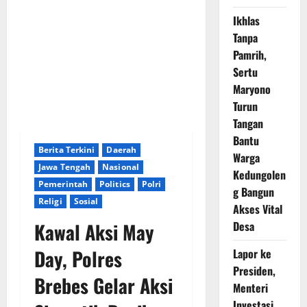
Ikhlas
Tanpa
Pamrih,
Sertu
Maryono
Turun
Tangan
Bantu
Berita Terkini
Daerah
Warga
Jawa Tengah
Nasional
Kedungolen
Pemerintah
Politics
Polri
g Bangun
Religi
Sosial
Akses Vital
Kawal Aksi May
Desa
Day, Polres
Lapor ke
Presiden,
Brebes Gelar Aksi
Menteri
Investasi