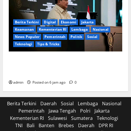
Berita Terkini
Digital
Ekonomi
Jakarta
Keamanan
Kementerian RI
Lembaga
Nasional
News Populer
Pemerintah
Politik
Sosial
Teknologi
Tips & Tricks
Perkuat Sinergi Nasional, Presiden Prabowo Dialog
Langsung dengan 150 Periset Terbaik di Istana
Kepresidenan
admin
Posted on 6 jam ago
0
Berita Terkini
Daerah
Sosial
Lembaga
Nasional
Pemerintah
Jawa Tengah
Polri
Jakarta
Kementerian RI
Sulawesi
Sumatera
Teknologi
TNI
Bali
Banten
Brebes
Daerah
DPR RI