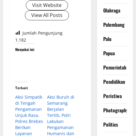
Visit Website
Olahraga
View All Posts
Palembang
Jumlah Pengunjung
Palu
1,182
Menyukai ini:
Papua
Pemerintah
Pendidikan
Terkait
Peristiwa
Aksi Simpatik
Aksi Buruh di
di Tengah
Semarang
Pengamanan
Berjalan
Photography
Unjuk Rasa,
Tertib, Polri
Polres Brebes
Lakukan
Politics
Berikan
Pengamanan
Layanan
Humanis dan