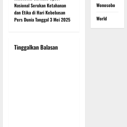
n
Wonosobo
Nasional Serukan Ketahanan
dan Etika di Hari Kebebasan
a
World
Pers Dunia Tanggal 3 Mei 2025
v
i
Tinggalkan Balasan
g
a
t
i
o
n