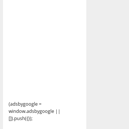
(adsbygoogle =
window.adsbygoogle ||
[]).push({});