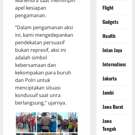
Mahendra saat memimpin
Flight
apel kesiapan
pengamanan.
Gadgets
“Dalam pengamanan aksi
ini, kami mengedepankan
Health
pendekatan persuasif
Intan Jaya
bukan represif, aksi ini
adalah simbol
International
kebersamaan dan
kekompakan para buruh
Jakarta
dan Polri untuk
menciptakan situasi
Jambi
kondusuif saat unra
berlangsung,” ujarnya.
Jawa Barat
Jawa
Tengah