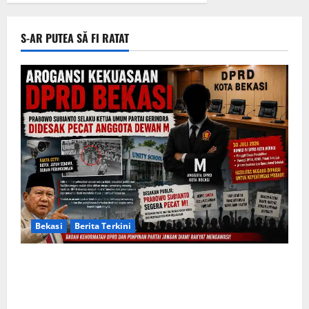
S-AR PUTEA SĂ FI RATAT
Bekasi
Berita Terkini
Arogansi Kekuasaan DPRD Bekasi, Prabowo
Subianto Selaku Ketua Umum Partai Gerindra
Didesak Pecat Anggota Dewan M