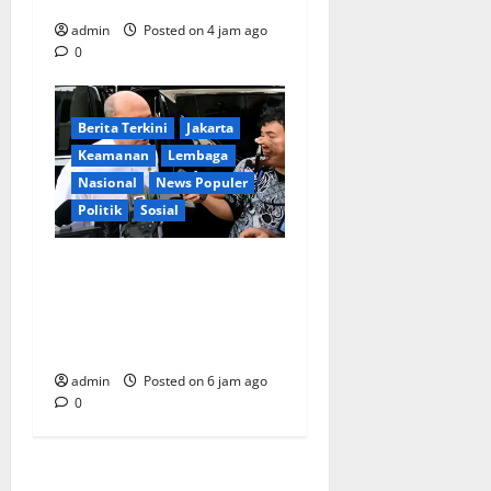
admin
Posted on 4 jam ago
0
Berita Terkini
Jakarta
Keamanan
Lembaga
Nasional
News Populer
Politik
Sosial
Lapor ke Presiden, Menteri
Investasi Sampaikan
Progres Kampung Haji dan
Penguatan BUMN
admin
Posted on 6 jam ago
0