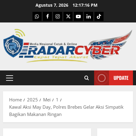
Skip
Agustus 7, 2026
12:17:18 PM
to
WhatsApp
Facebook
Instagram
X
Youtube
linkedin
Tiktok
content
UPDATE
Primary
Menu
Home
2025
Mei
1
Kawal Aksi May Day, Polres Brebes Gelar Aksi Simpatik
Bagikan Makanan Ringan