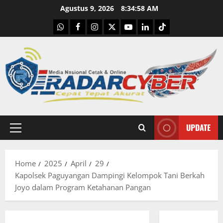
Skip
Agustus 9, 2026
8:34:59 AM
to
WhatsApp
Facebook
Instagram
X
Youtube
linkedin
Tiktok
content
UPDATE
Primary
Menu
Home
2025
April
29
Kapolsek Paguyangan Dampingi Kelompok Tani Berkah
Joyo dalam Program Ketahanan Pangan