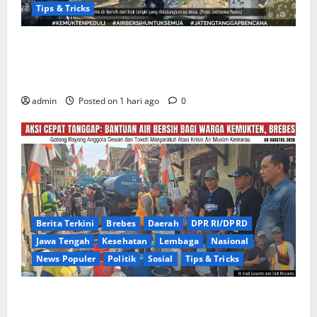
Tips & Tricks
Warga Gang Paradis RW 02 Desa Kemukten Sambut
Antusias Aksi Sosial Bantuan Air Bersih Bersama
Dedi Risyanto, S.H.
admin
Posted on 1 hari ago
0
Berita Terkini
Brebes
Daerah
DPR RI/DPRD
Jawa Tengah
Kesehatan
Lembaga
Nasional
News Populer
Politik
Sosial
Tips & Tricks
Warga Kemukten Antusias Sambut Bantuan Air
Bersih dari H. Hadi Susanto dan Dedi Risyanto