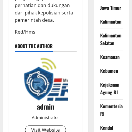
perhatian dan dukungan
Jawa Timur
dari pihak kepolisian serta
pemerintah desa.
Kalimantan
Red/Hms
Kalimantan
Selatan
ABOUT THE AUTHOR
Keamanan
Kebumen
Kejaksaan
Agung RI
admin
Kementerian
RI
Administrator
Kendal
Visit Website