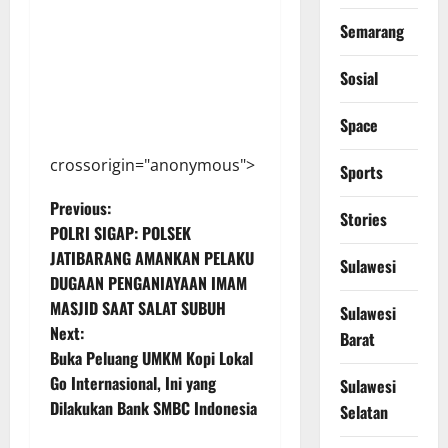
Semarang
Sosial
Space
crossorigin="anonymous">
Sports
P
Previous:
Stories
POLRI SIGAP: POLSEK
o
JATIBARANG AMANKAN PELAKU
Sulawesi
DUGAAN PENGANIAYAAN IMAM
s
MASJID SAAT SALAT SUBUH
Sulawesi
t
Next:
Barat
Buka Peluang UMKM Kopi Lokal
n
Go Internasional, Ini yang
Sulawesi
Dilakukan Bank SMBC Indonesia
Selatan
a