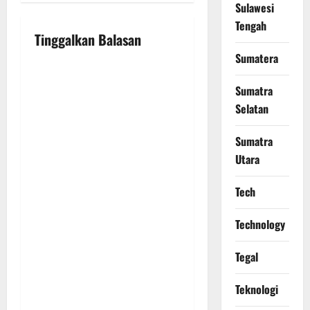
v
Sulawesi
Tengah
i
Tinggalkan Balasan
Sumatera
g
Sumatra
a
Selatan
t
Sumatra
i
Utara
o
Tech
n
Technology
Tegal
Teknologi