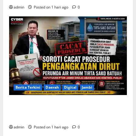
admin
Posted on 1 hari ago
0
Berita Terkini
Daerah
Digital
Jambi
Soroti Cacat Prosedur Pengangkatan Dirut Perumda
Air Minum Tirta Sako Batuah, Keputusan PTUN Jambi
Dinilai Abaikan Hak Kontrol Publik
admin
Posted on 1 hari ago
0