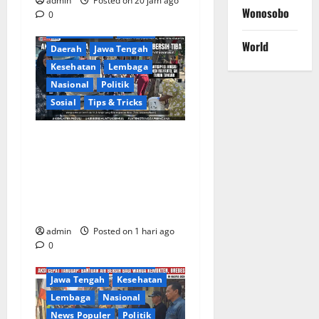
admin
Posted on 20 jam ago
Wonosobo
0
Berita Terkini
Brebes
World
Daerah
Jawa Tengah
Kesehatan
Lembaga
Nasional
Politik
Sosial
Tips & Tricks
Warga Gang Paradis RW 02
Desa Kemukten Sambut
Antusias Aksi Sosial
Bantuan Air Bersih Bersama
Dedi Risyanto, S.H.
admin
Posted on 1 hari ago
Berita Terkini
Brebes
0
Daerah
DPR RI/DPRD
Jawa Tengah
Kesehatan
Lembaga
Nasional
News Populer
Politik