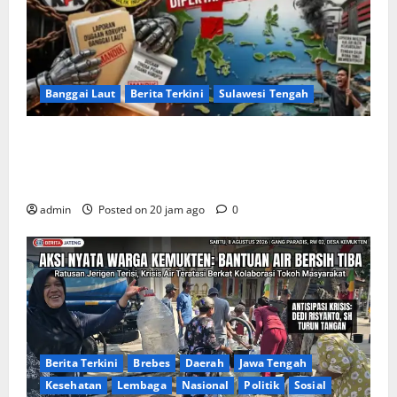
Banggai Laut
Berita Terkini
Sulawesi Tengah
Apakah Negara Kalah oleh Kekuasaan di Banggai
Laut atau Ada ‘Tangan Baja’ yang Membentengi
Laporan Korupsi?
admin
Posted on 20 jam ago
0
Berita Terkini
Brebes
Daerah
Jawa Tengah
Kesehatan
Lembaga
Nasional
Politik
Sosial