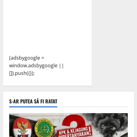
(adsbygoogle =
window.adsbygoogle ||
[]).push({});
S-AR PUTEA SĂ FI RATAT