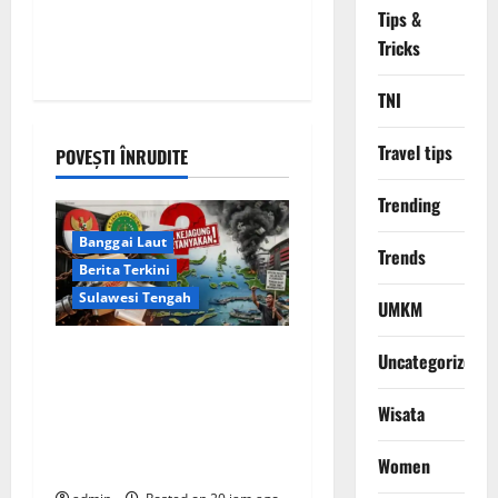
Tips &
Tricks
TNI
Travel tips
POVEȘTI ÎNRUDITE
Trending
Banggai Laut
Trends
Berita Terkini
Sulawesi Tengah
UMKM
Apakah Negara Kalah oleh
Uncategorized
Kekuasaan di Banggai Laut
atau Ada ‘Tangan Baja’ yang
Wisata
Membentengi Laporan
Women
Korupsi?