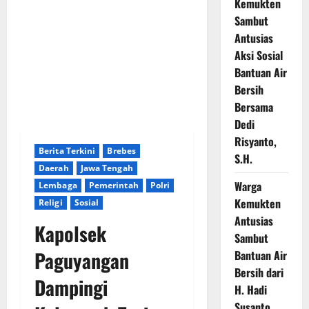
Kemukten
Sambut
Antusias
Aksi Sosial
Bantuan Air
Bersih
Bersama
Dedi
Risyanto,
Berita Terkini
Brebes
S.H.
Daerah
Jawa Tengah
Warga
Lembaga
Pemerintah
Polri
Kemukten
Religi
Sosial
Antusias
Kapolsek
Sambut
Paguyangan
Bantuan Air
Bersih dari
Dampingi
H. Hadi
Susanto