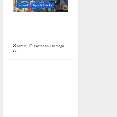
Sosial
Tips & Tricks
Warga Kemukten Antusias
Sambut Bantuan Air Bersih
dari H. Hadi Susanto dan
Dedi Risyanto
admin
Posted on 1 hari ago
0