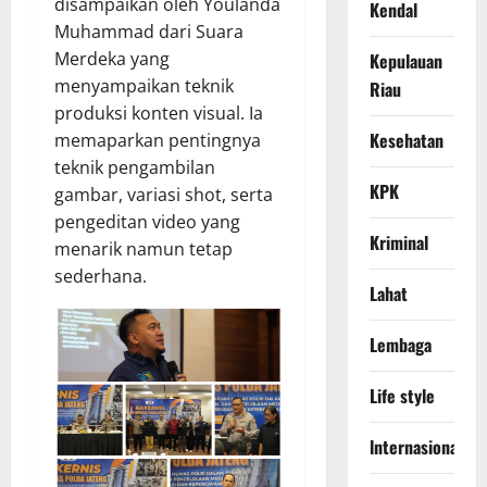
disampaikan oleh Youlanda
Kendal
Muhammad dari Suara
Merdeka yang
Kepulauan
menyampaikan teknik
Riau
produksi konten visual. Ia
Kesehatan
memaparkan pentingnya
teknik pengambilan
KPK
gambar, variasi shot, serta
pengeditan video yang
Kriminal
menarik namun tetap
sederhana.
Lahat
Lembaga
Life style
lnternasional