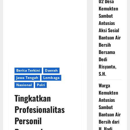
02 Desa
Kemukten
Sambut
Antusias
Aksi Sosial
Bantuan Air
Bersih
Bersama
Dedi
Risyanto,
Berita Terkini
Daerah
S.H.
Jawa Tengah
Lembaga
Warga
Nasional
Polri
Kemukten
Tingkatkan
Antusias
Profesionalitas
Sambut
Bantuan Air
Personil
Bersih dari
H. Hadi