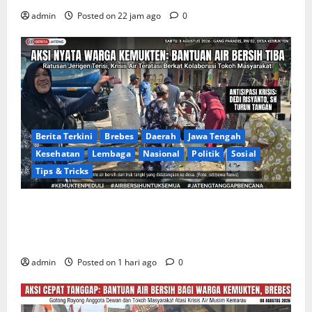
admin
Posted on 22 jam ago
0
Berita Terkini
Brebes
Daerah
Jawa Tengah
Kesehatan
Lembaga
Nasional
Politik
Sosial
Tips & Tricks
Warga Gang Paradis RW 02 Desa Kemukten Sambut
Antusias Aksi Sosial Bantuan Air Bersih Bersama
Dedi Risyanto, S.H.
admin
Posted on 1 hari ago
0