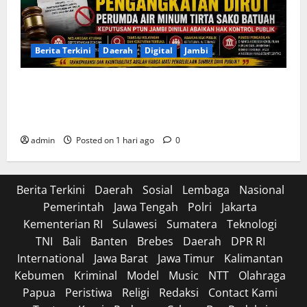
Berita Terkini
Daerah
Digital
Jambi
Soroti Cacat Prosedur Pengangkatan Dirut Perumda
Air Minum Tirta Sako Batuah, Keputusan PTUN Jambi
Dinilai Abaikan Hak Kontrol Publik
admin
Posted on 1 hari ago
0
Berita Terkini
Daerah
Sosial
Lembaga
Nasional
Pemerintah
Jawa Tengah
Polri
Jakarta
Kementerian RI
Sulawesi
Sumatera
Teknologi
TNI
Bali
Banten
Brebes
Daerah
DPR RI
International
Jawa Barat
Jawa Timur
Kalimantan
Kebumen
Kriminal
Model
Music
NTT
Olahraga
Papua
Peristiwa
Religi
Redaksi
Contact Kami