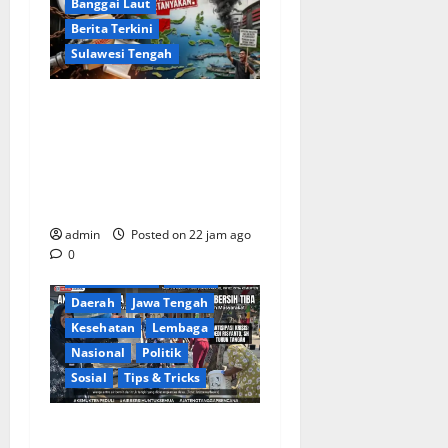
Banggai Laut
Berita Terkini
Sulawesi Tengah
Apakah Negara Kalah oleh
Kekuasaan di Banggai Laut
atau Ada ‘Tangan Baja’ yang
Membentengi Laporan
Korupsi?
admin
Posted on 22 jam ago
0
Berita Terkini
Brebes
Daerah
Jawa Tengah
Kesehatan
Lembaga
Nasional
Politik
Sosial
Tips & Tricks
Warga Gang Paradis RW 02