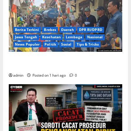
Berita Terkini
Brebes
Daerah
DPR RI/DPRD
Jawa Tengah
Kesehatan
Lembaga
Nasional
News Populer
Politik
Sosial
Tips & Tricks
Warga Kemukten Antusias Sambut Bantuan Air
Bersih dari H. Hadi Susanto dan Dedi Risyanto
admin
Posted on 1 hari ago
0