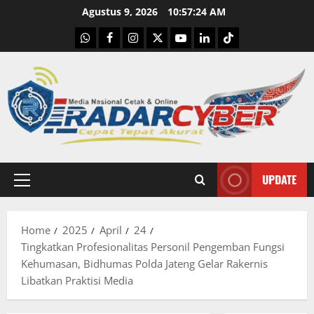
Skip
Agustus 9, 2026
10:57:25 AM
to
WhatsApp
Facebook
Instagram
X
Youtube
linkedin
Tiktok
content
UPDATE
Primary
Menu
Home
2025
April
24
Tingkatkan Profesionalitas Personil Pengemban Fungsi
Kehumasan, Bidhumas Polda Jateng Gelar Rakernis
Libatkan Praktisi Media