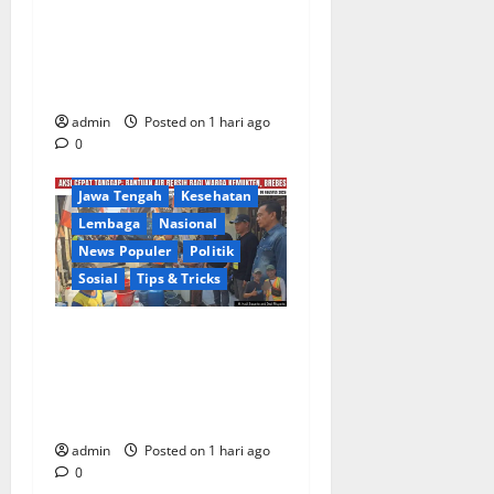
Desa Kemukten Sambut
Antusias Aksi Sosial
Bantuan Air Bersih Bersama
Dedi Risyanto, S.H.
admin
Posted on 1 hari ago
Berita Terkini
Brebes
0
Daerah
DPR RI/DPRD
Jawa Tengah
Kesehatan
Lembaga
Nasional
News Populer
Politik
Sosial
Tips & Tricks
Warga Kemukten Antusias
Sambut Bantuan Air Bersih
dari H. Hadi Susanto dan
Dedi Risyanto
admin
Posted on 1 hari ago
0