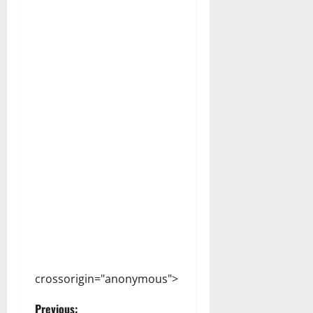
crossorigin="anonymous">
Previous: