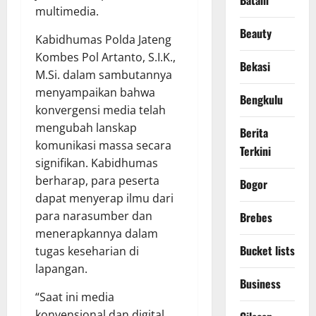
Batam
multimedia.
Beauty
Kabidhumas Polda Jateng
Kombes Pol Artanto, S.I.K.,
Bekasi
M.Si. dalam sambutannya
menyampaikan bahwa
Bengkulu
konvergensi media telah
mengubah lanskap
Berita
komunikasi massa secara
Terkini
signifikan. Kabidhumas
berharap, para peserta
Bogor
dapat menyerap ilmu dari
para narasumber dan
Brebes
menerapkannya dalam
Bucket lists
tugas keseharian di
lapangan.
Business
“Saat ini media
konvensional dan digital