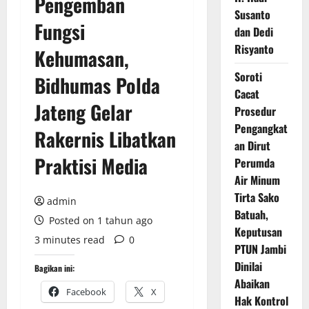
Pengemban
Susanto
Fungsi
dan Dedi
Risyanto
Kehumasan,
Soroti
Bidhumas Polda
Cacat
Jateng Gelar
Prosedur
Pengangkat
Rakernis Libatkan
an Dirut
Praktisi Media
Perumda
Air Minum
Tirta Sako
admin
Batuah,
Posted on 1 tahun ago
Keputusan
3 minutes read
0
PTUN Jambi
Dinilai
Bagikan ini:
Abaikan
Facebook
X
Hak Kontrol