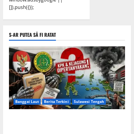
[]).push({});
S-AR PUTEA SĂ FI RATAT
Banggai Laut
Berita Terkini
Sulawesi Tengah
Apakah Negara Kalah oleh Kekuasaan di Banggai
Laut atau Ada ‘Tangan Baja’ yang Membentengi
Laporan Korupsi?