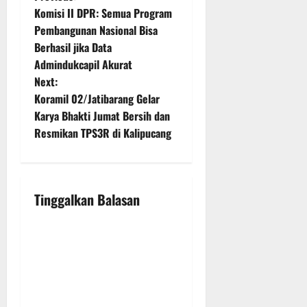
P
Komisi II DPR: Semua Program
o
Pembangunan Nasional Bisa
Berhasil jika Data
s
Admindukcapil Akurat
t
Next:
Koramil 02/Jatibarang Gelar
n
Karya Bhakti Jumat Bersih dan
Resmikan TPS3R di Kalipucang
a
v
i
Tinggalkan Balasan
g
a
t