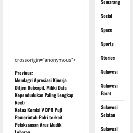
Semarang
Sosial
Space
Sports
Stories
crossorigin="anonymous">
Sulawesi
P
Previous:
Mendagri Apresiasi Kinerja
o
Sulawesi
Ditjen Dukcapil, Miliki Data
Barat
Kependudukan Paling Lengkap
s
Next:
Sulawesi
t
Ketua Komisi V DPR Puji
Selatan
Pemerintah-Polri terkait
n
Pelaksanaan Arus Mudik
Sulawesi
Lebaran