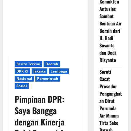
Kemukten
Antusias
Sambut
Bantuan Air
Bersih dari
H. Hadi
Susanto
dan Dedi
Risyanto
Berita Terkini
Daerah
Soroti
DPR RI
Jakarta
Lembaga
Cacat
Nasional
Pemerintah
Prosedur
Sosial
Pengangkat
Pimpinan DPR:
an Dirut
Saya Bangga
Perumda
Air Minum
dengan Kinerja
Tirta Sako
Batuah,