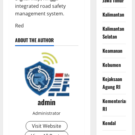
Jawa Timur
integrated road safety
management system.
Kalimantan
Red
Kalimantan
Selatan
ABOUT THE AUTHOR
Keamanan
Kebumen
Kejaksaan
Agung RI
admin
Kementerian
RI
Administrator
Kendal
Visit Website