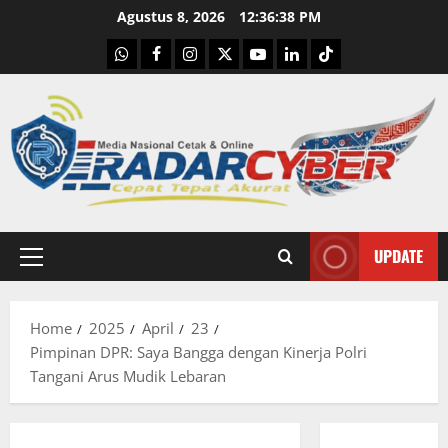
Skip
Agustus 8, 2026
12:36:39 PM
to
WhatsApp
Facebook
Instagram
X
Youtube
linkedin
Tiktok
content
UPDATE
Primary
Menu
Home
2025
April
23
Pimpinan DPR: Saya Bangga dengan Kinerja Polri
Tangani Arus Mudik Lebaran