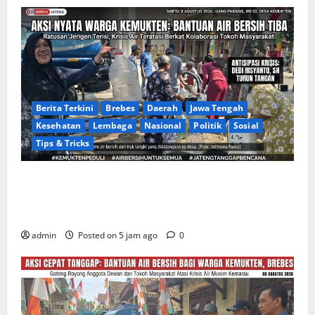
Berita Terkini
Brebes
Daerah
Jawa Tengah
Kesehatan
Lembaga
Nasional
Politik
Sosial
Tips & Tricks
Warga Gang Paradis RW 02 Desa Kemukten Sambut
Antusias Aksi Sosial Bantuan Air Bersih Bersama
Dedi Risyanto, S.H.
admin
Posted on 5 jam ago
0