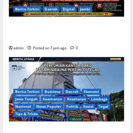
Berita Terkini
Daerah
Digital
Jambi
Soroti Cacat Prosedur Pengangkatan Dirut Perumda
Air Minum Tirta Sako Batuah, Keputusan PTUN Jambi
Dinilai Abaikan Hak Kontrol Publik
admin
Posted on 7 jam ago
0
Berita Terkini
Business
Daerah
Ekonomi
Jawa Tengah
Keamanan
Kesehatan
Lembaga
Nasional
News Populer
Politik
Sosial
Tegal
Tips & Tricks
Penuh Kehangatan, PT Samudra Ina Pertiwi Adakan