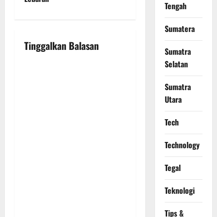
a
Tengah
v
Sumatera
i
Tinggalkan Balasan
Sumatra
g
Selatan
a
Sumatra
Utara
t
Tech
i
o
Technology
n
Tegal
Teknologi
Tips &