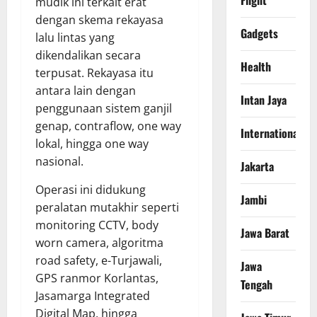
Flight
mudik ini terkait erat
dengan skema rekayasa
Gadgets
lalu lintas yang
dikendalikan secara
Health
terpusat. Rekayasa itu
antara lain dengan
Intan Jaya
penggunaan sistem ganjil
genap, contraflow, one way
International
lokal, hingga one way
nasional.
Jakarta
Operasi ini didukung
Jambi
peralatan mutakhir seperti
monitoring CCTV, body
Jawa Barat
worn camera, algoritma
road safety, e-Turjawali,
Jawa
GPS ranmor Korlantas,
Tengah
Jasamarga Integrated
Digital Map, hingga