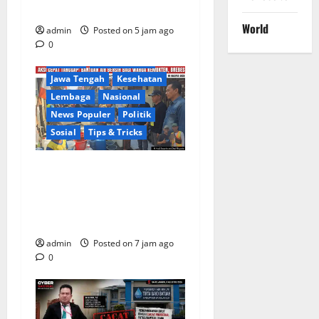
Dedi Risyanto, S.H.
World
admin
Posted on 5 jam ago
Berita Terkini
Brebes
0
Daerah
DPR RI/DPRD
Jawa Tengah
Kesehatan
Lembaga
Nasional
News Populer
Politik
Sosial
Tips & Tricks
Warga Kemukten Antusias
Sambut Bantuan Air Bersih
dari H. Hadi Susanto dan
Dedi Risyanto
admin
Posted on 7 jam ago
0