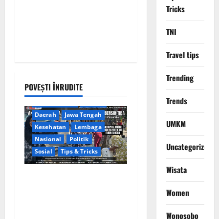
Tricks
TNI
Travel tips
Trending
POVEȘTI ÎNRUDITE
Trends
Berita Terkini
Brebes
Daerah
Jawa Tengah
UMKM
Kesehatan
Lembaga
Nasional
Politik
Uncategorized
Sosial
Tips & Tricks
Wisata
Warga Gang Paradis RW 02
Desa Kemukten Sambut
Women
Antusias Aksi Sosial
Bantuan Air Bersih Bersama
Wonosobo