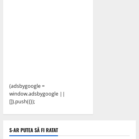
(adsbygoogle =
window.adsbygoogle ||
[]).push({});
S-AR PUTEA SĂ FI RATAT