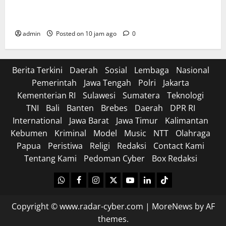
Tasyakuran Renovasi Kantor Sekaligus Santunan
Yatim
admin
Posted on 10 jam ago
0
Berita Terkini
Daerah
Sosial
Lembaga
Nasional
Pemerintah
Jawa Tengah
Polri
Jakarta
Kementerian RI
Sulawesi
Sumatera
Teknologi
TNI
Bali
Banten
Brebes
Daerah
DPR RI
International
Jawa Barat
Jawa Timur
Kalimantan
Kebumen
Kriminal
Model
Music
NTT
Olahraga
Papua
Peristiwa
Religi
Redaksi
Contact Kami
Tentang Kami
Pedoman Cyber
Box Redaksi
WhatsApp
Facebook
Instagram
X
Youtube
linkedin
Tiktok
Copyright © www.radar-cyber.com
|
MoreNews
by AF
themes.