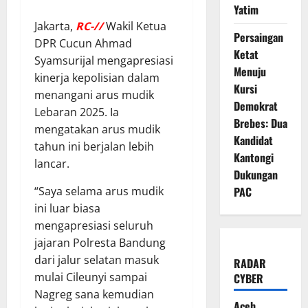
Yatim
Jakarta,
RC-//
Wakil Ketua
Persaingan
DPR Cucun Ahmad
Ketat
Syamsurijal mengapresiasi
Menuju
kinerja kepolisian dalam
Kursi
menangani arus mudik
Demokrat
Lebaran 2025. Ia
Brebes: Dua
mengatakan arus mudik
Kandidat
tahun ini berjalan lebih
Kantongi
lancar.
Dukungan
“Saya selama arus mudik
PAC
ini luar biasa
mengapresiasi seluruh
jajaran Polresta Bandung
dari jalur selatan masuk
RADAR
mulai Cileunyi sampai
CYBER
Nagreg sana kemudian
Aceh