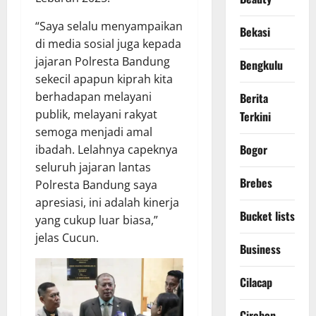
“Saya selalu menyampaikan
Bekasi
di media sosial juga kepada
jajaran Polresta Bandung
Bengkulu
sekecil apapun kiprah kita
berhadapan melayani
Berita
publik, melayani rakyat
Terkini
semoga menjadi amal
Bogor
ibadah. Lelahnya capeknya
seluruh jajaran lantas
Brebes
Polresta Bandung saya
apresiasi, ini adalah kinerja
Bucket lists
yang cukup luar biasa,”
jelas Cucun.
Business
Cilacap
Cirebon