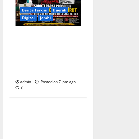
Berita Terkini
Daerah
Digital
Jambi
Soroti Cacat Prosedur
Pengangkatan Dirut
Perumda Air Minum Tirta
Sako Batuah, Keputusan
PTUN Jambi Dinilai Abaikan
Hak Kontrol Publik
admin
Posted on 7 jam ago
0