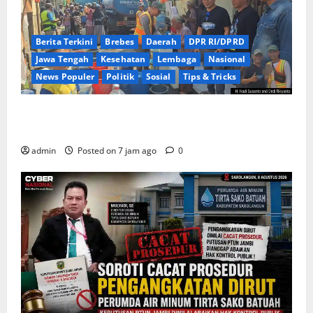
Berita Terkini
Brebes
Daerah
DPR RI/DPRD
Jawa Tengah
Kesehatan
Lembaga
Nasional
News Populer
Politik
Sosial
Tips & Tricks
Warga Kemukten Antusias Sambut Bantuan Air
Bersih dari H. Hadi Susanto dan Dedi Risyanto
admin
Posted on 7 jam ago
0