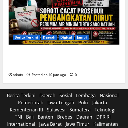
Berita Terkini
Daerah
Digital
Jambi
Soroti Cacat Prosedur Pengangkatan Dirut Perumda
Air Minum Tirta Sako Batuah, Keputusan PTUN Jambi
Dinilai Abaikan Hak Kontrol Publik
admin
Posted on 10 jam ago
0
Berita Terkini
Daerah
Sosial
Lembaga
Nasional
Pemerintah
Jawa Tengah
Polri
Jakarta
Kementerian RI
Sulawesi
Sumatera
Teknologi
TNI
Bali
Banten
Brebes
Daerah
DPR RI
International
Jawa Barat
Jawa Timur
Kalimantan