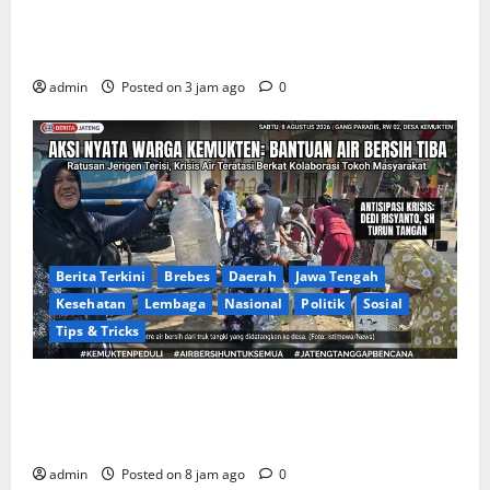
Apakah Negara Kalah oleh Kekuasaan di Banggai
Laut atau Ada ‘Tangan Baja’ yang Membentengi
Laporan Korupsi?
admin
Posted on 3 jam ago
0
Berita Terkini
Brebes
Daerah
Jawa Tengah
Kesehatan
Lembaga
Nasional
Politik
Sosial
Tips & Tricks
Warga Gang Paradis RW 02 Desa Kemukten Sambut
Antusias Aksi Sosial Bantuan Air Bersih Bersama
Dedi Risyanto, S.H.
admin
Posted on 8 jam ago
0