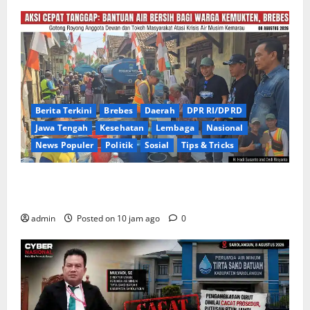
Berita Terkini
Brebes
Daerah
DPR RI/DPRD
Jawa Tengah
Kesehatan
Lembaga
Nasional
News Populer
Politik
Sosial
Tips & Tricks
Warga Kemukten Antusias Sambut Bantuan Air
Bersih dari H. Hadi Susanto dan Dedi Risyanto
admin
Posted on 10 jam ago
0