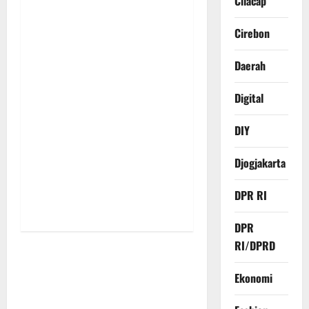
i
Cilacap
g
Cirebon
a
Daerah
t
Digital
i
DIY
o
Djogjakarta
n
DPR RI
DPR
RI/DPRD
Ekonomi