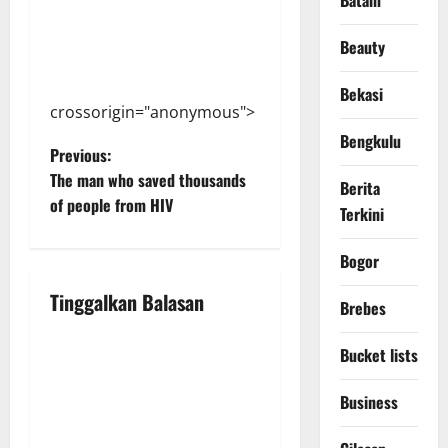
Batam
Beauty
Bekasi
crossorigin="anonymous">
Bengkulu
P
Previous:
The man who saved thousands
Berita
o
of people from HIV
Terkini
s
Bogor
t
Tinggalkan Balasan
Brebes
n
Bucket lists
a
Business
v