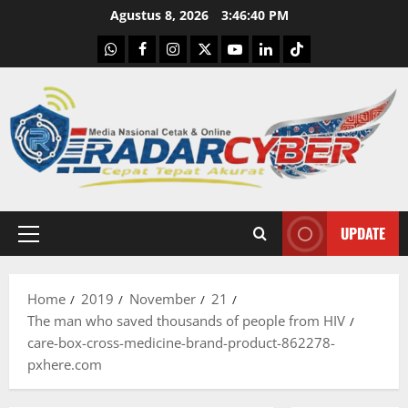
Skip
Agustus 8, 2026
3:46:41 PM
to
WhatsApp
Facebook
Instagram
X
Youtube
linkedin
Tiktok
content
UPDATE
Primary
Menu
Home
2019
November
21
The man who saved thousands of people from HIV
care-box-cross-medicine-brand-product-862278-
pxhere.com